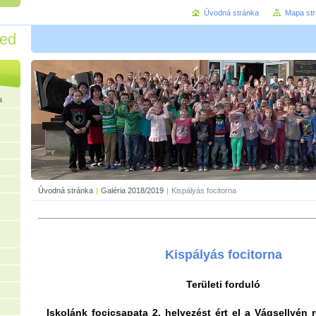
Úvodná stránka
Mapa st
red
a
k
Úvodná stránka
|
Galéria 2018/2019
|
Kispályás focitorna
________________________________________________________
Kispályás focitorna
Területi forduló
Iskolánk focicsapata 2. helyezést ért el a Vágsellyén 