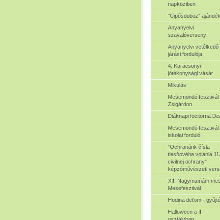
napköziben
"Cipősdoboz" ajándé
Anyanyelvi
szavalóverseny
Anyanyelvi vetélkedő
járási fordulója
4. Karácsonyi
jótékonysági vásár
Mikulás
Mesemondó fesztivál
Zsigárdon
Diáknapi focitorna De
Mesemondó fesztivál 
iskolai forduló
"Ochranárik čísla
tiesňovéha volania 11
civilnej ochrany"
képzőművészeti ver
XII. Nagymamám mes
Mesefesztivál
Hodina deťom - gyűjt
Halloween a II.
osztályban