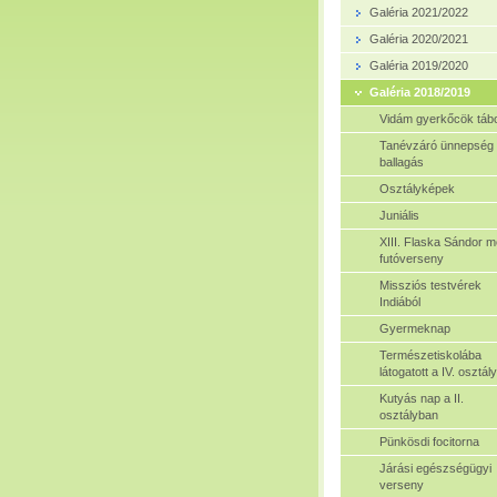
Galéria 2021/2022
Galéria 2020/2021
Galéria 2019/2020
Galéria 2018/2019
Vidám gyerkőcök táb
Tanévzáró ünnepség
ballagás
Osztályképek
Juniális
XIII. Flaska Sándor m
futóverseny
Missziós testvérek
Indiából
Gyermeknap
Természetiskolába
látogatott a IV. osztály
Kutyás nap a II.
osztályban
Pünkösdi focitorna
Járási egészségügyi
verseny