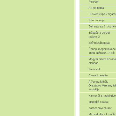
Pereden
A Föld napja
Húsvéti kupa Zsigárd
Nárcisz nap
Beíratás az 1. osztál
Előadás a peredi
malomról
Színházlátogatás
Ünnepi megemlékezé
1848. március 15-ről
Magyar Szent Korona
előadás
Karnevál
Családi délután
A Tompa Mihály
Országos Verseny isk
fordulója
Karnevál a napközibe
Igluépítő csapat
Karácsonyi műsor
Mézeskalács készíté