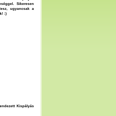
eséggel. Sikeresen
lesz, ugyancsak a
! :)
rendezett Kispályás