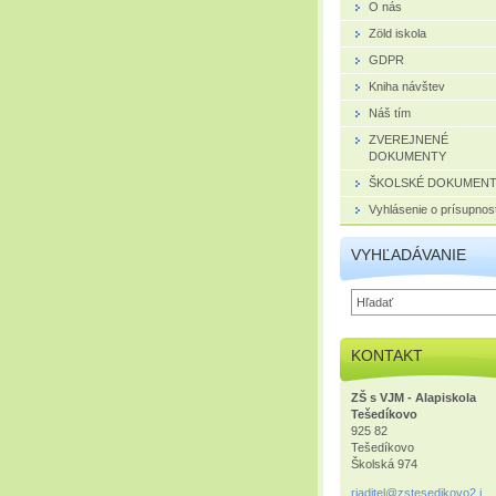
O nás
Zöld iskola
GDPR
Kniha návštev
Náš tím
ZVEREJNENÉ
DOKUMENTY
ŠKOLSKÉ DOKUMEN
Vyhlásenie o prísupnost
VYHĽADÁVANIE
KONTAKT
ZŠ s VJM - Alapiskola
Tešedíkovo
925 82
Tešedíkovo
Školská 974
riaditel
@zstesed
ikovo2.i