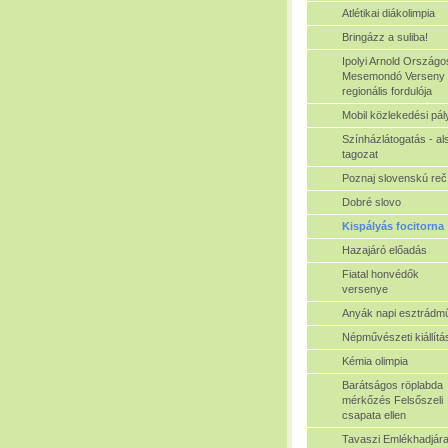
Atlétikai diákolimpia
Bringázz a suliba!
Ipolyi Arnold Országo
Mesemondó Verseny
regionális fordulója
Mobil közlekedési pál
Színházlátogatás - al
tagozat
Poznaj slovenskú reč
Dobré slovo
Kispályás focitorna
Hazajáró előadás
Fiatal honvédők
versenye
Anyák napi esztrádm
Népművészeti kiállítá
Kémia olimpia
Barátságos röplabda
mérkőzés Felsőszeli
csapata ellen
Tavaszi Emlékhadjára