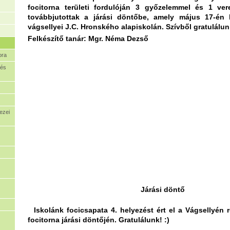
focitorna területi fordulóján 3 győzelemmel és 1 ver
továbbjutottak a járási döntőbe, amely május 17-én 
vágsellyei J.C. Hronského alapiskolán. Szívből gratulálunk
Felkészítő tanár: Mgr. Néma Dezső
ora
 és
ezei
Járási döntő
Iskolánk focicsapata 4. helyezést ért el a Vágsellyén 
focitorna járási döntőjén. Gratulálunk! :)