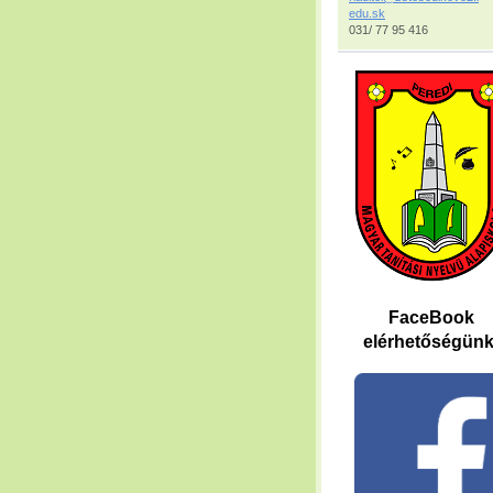
edu.sk
031/ 77 95 416
FaceBook
elérhetőségünk