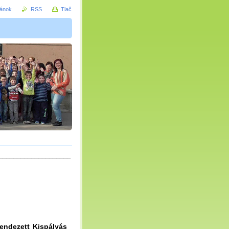
ránok
RSS
Tlač
____________________
rendezett Kispályás