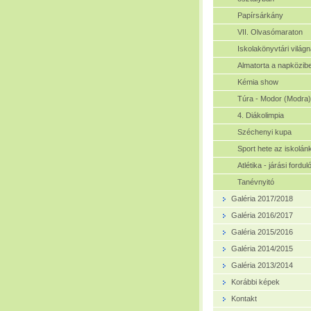
Papírsárkány
VII. Olvasómaraton
Iskolakönyvtári világ
Almatorta a napközib
Kémia show
Túra - Modor (Modra)
4. Diákolimpia
Széchenyi kupa
Sport hete az iskolán
Atlétika - járási fordul
Tanévnyitó
Galéria 2017/2018
Galéria 2016/2017
Galéria 2015/2016
Galéria 2014/2015
Galéria 2013/2014
Korábbi képek
Kontakt