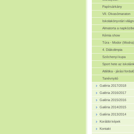
Papírsárkány
VII. Olvasómaraton
Iskolakönyvtári világ
Almatorta a napközib
Kémia show
Túra - Modor (Modra)
4. Diákolimpia
Széchenyi kupa
Sport hete az iskolán
Atlétika - járási fordul
Tanévnyitó
Galéria 2017/2018
Galéria 2016/2017
Galéria 2015/2016
Galéria 2014/2015
Galéria 2013/2014
Korábbi képek
Kontakt