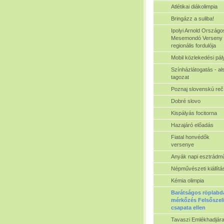
Atlétikai diákolimpia
Bringázz a suliba!
Ipolyi Arnold Országo
Mesemondó Verseny
regionális fordulója
Mobil közlekedési pál
Színházlátogatás - al
tagozat
Poznaj slovenskú reč
Dobré slovo
Kispályás focitorna
Hazajáró előadás
Fiatal honvédők
versenye
Anyák napi esztrádm
Népművészeti kiállítá
Kémia olimpia
Barátságos röplabd
mérkőzés Felsőszel
csapata ellen
Tavaszi Emlékhadjára