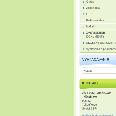
O nás
Zöld iskola
GDPR
Kniha návštev
Náš tím
ZVEREJNENÉ
DOKUMENTY
ŠKOLSKÉ DOKUMEN
Vyhlásenie o prísupnost
VYHĽADÁVANIE
KONTAKT
ZŠ s VJM - Alapiskola
Tešedíkovo
925 82
Tešedíkovo
Školská 974
riaditel
@zstesed
ikovo2.i