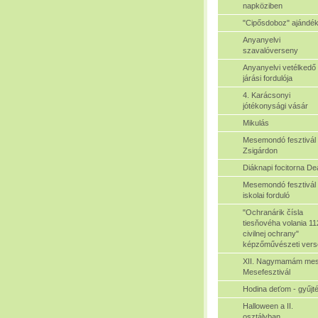
napköziben
"Cipősdoboz" ajándé
Anyanyelvi
szavalóverseny
Anyanyelvi vetélkedő
járási fordulója
4. Karácsonyi
jótékonysági vásár
Mikulás
Mesemondó fesztivál
Zsigárdon
Diáknapi focitorna De
Mesemondó fesztivál 
iskolai forduló
"Ochranárik čísla
tiesňovéha volania 11
civilnej ochrany"
képzőművészeti ver
XII. Nagymamám mes
Mesefesztivál
Hodina deťom - gyűjt
Halloween a II.
osztályban