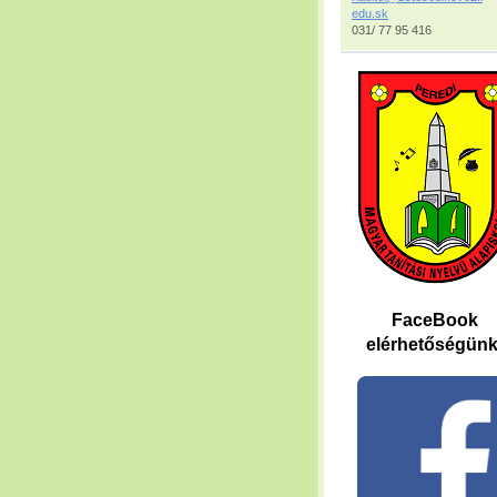
edu.sk
031/ 77 95 416
FaceBook
elérhetőségünk