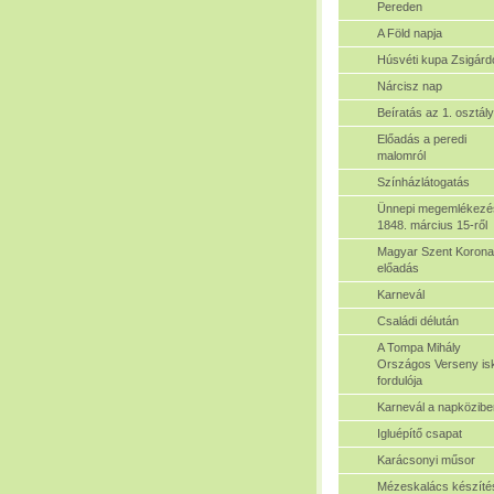
Pereden
A Föld napja
Húsvéti kupa Zsigárd
Nárcisz nap
Beíratás az 1. osztál
Előadás a peredi
malomról
Színházlátogatás
Ünnepi megemlékezé
1848. március 15-ről
Magyar Szent Korona
előadás
Karnevál
Családi délután
A Tompa Mihály
Országos Verseny isk
fordulója
Karnevál a napközibe
Igluépítő csapat
Karácsonyi műsor
Mézeskalács készíté