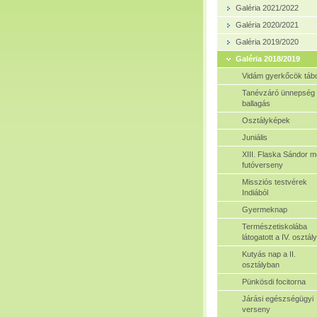
Galéria 2021/2022
Galéria 2020/2021
Galéria 2019/2020
Galéria 2018/2019
Vidám gyerkőcök táb
Tanévzáró ünnepség
ballagás
Osztályképek
Juniális
XIII. Flaska Sándor m
futóverseny
Missziós testvérek
Indiából
Gyermeknap
Természetiskolába
látogatott a IV. osztály
Kutyás nap a II.
osztályban
Pünkösdi focitorna
Járási egészségügyi
verseny