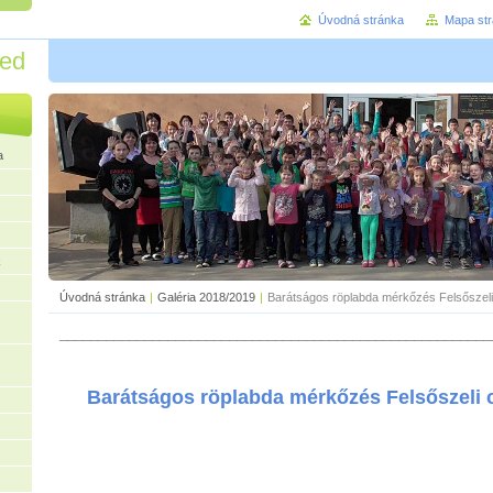
Úvodná stránka
Mapa st
red
a
k
Úvodná stránka
|
Galéria 2018/2019
|
Barátságos röplabda mérkőzés Felsőszeli
________________________________________________________
Barátságos röplabda mérkőzés Felsőszeli c