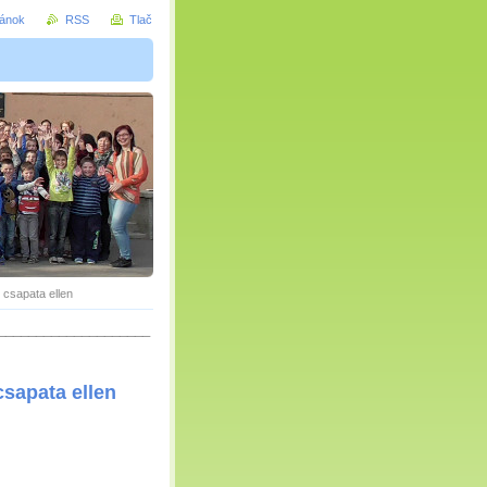
ránok
RSS
Tlač
 csapata ellen
____________________
sapata ellen