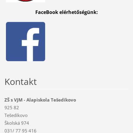
FaceBook elérhetőségünk:
Kontakt
ZŠ s VJM - Alapiskola Tešedíkovo
925 82
Tešedíkovo
Školská 974
031/ 77 95 416