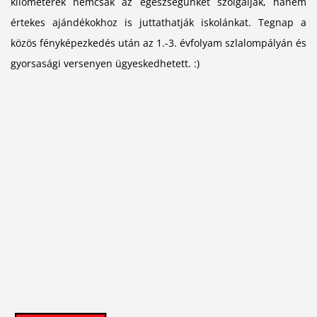
kilométerek nemcsak az egészségünket szolgálják, hanem
értekes ajándékokhoz is juttathatják iskolánkat. Tegnap a
közös fényképezkedés után az 1.-3. évfolyam szlalompályán és
gyorsasági versenyen ügyeskedhetett. :)