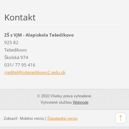
Kontakt
ZŠ s VJM - Alapiskola Tešedíkovo
925 82
Tešedíkovo
Školská 974
031/ 77 95 416
riaditel
@zstesed
ikovo2.i
edu.sk
© 2010 Všetky práva vyhradené.
Vytvorené službou
Webnode
Zobraziť:
Mobilnú verziu
|
Štandardnú verziu