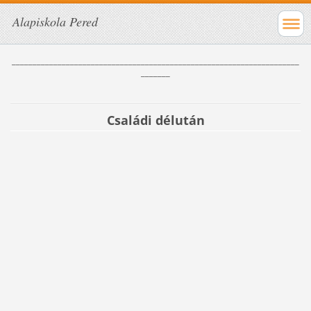
Alapiskola Pered
_____________________________________________________________________
_______
Családi délután