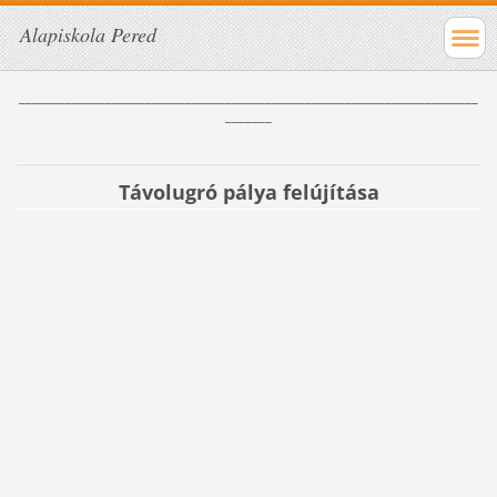
Alapiskola Pered
_____________________________________________________________________
_______
Távolugró pálya felújítása