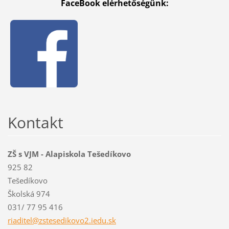
FaceBook elérhetőségünk:
Kontakt
ZŠ s VJM - Alapiskola Tešedíkovo
925 82
Tešedíkovo
Školská 974
031/ 77 95 416
riaditel
@zstesed
ikovo2.i
edu.sk