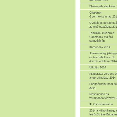
Elsősegély alapfokon
Clipperton
Gyermekszínház 20
Óvodások beíratkoz
az első osztályba 20
Tanulóink műsora a
Csemadok évzáró
taggyűlésén
Karácsony 2014
Jótékonysági játékgy
és tésztából készült
díszek kiállítása 2014
Mikulás 2014
Pitagorasz verseny é
angol olimpiász 2014
Papírsárkány készíté
2014
Mesemondó és
versmondó fesztivál 
III. Olvasómaraton
2014 a külhoni magya
felsősök éve Budapes