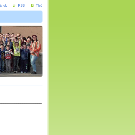
ránok
RSS
Tlač
____________________