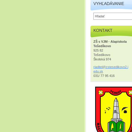
VYHĽADÁVANIE
KONTAKT
ZŠ s VJM - Alapiskola
Tešedíkovo
925 82
Tešedíkovo
Školská 974
riaditel
@zstesed
ikovo2.i
edu.sk
031/ 77 95 416