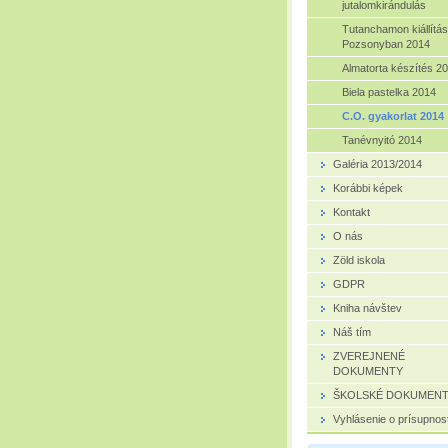
jutalomkirándulás
Tutanchamon kiállítás
Pozsonyban 2014
Almatorta készítés 2
Biela pastelka 2014
C.O. gyakorlat 2014
Tanévnyitó 2014
Galéria 2013/2014
Korábbi képek
Kontakt
O nás
Zöld iskola
GDPR
Kniha návštev
Náš tím
ZVEREJNENÉ
DOKUMENTY
ŠKOLSKÉ DOKUMEN
Vyhlásenie o prísupnost