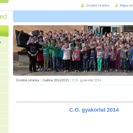
Úvodná stránka
Mapa st
red
a
k
Úvodná stránka
|
Galéria 2014/2015
|
C.O. gyakorlat 2014
________________________________________________________
C.O. gyakorlat 2014