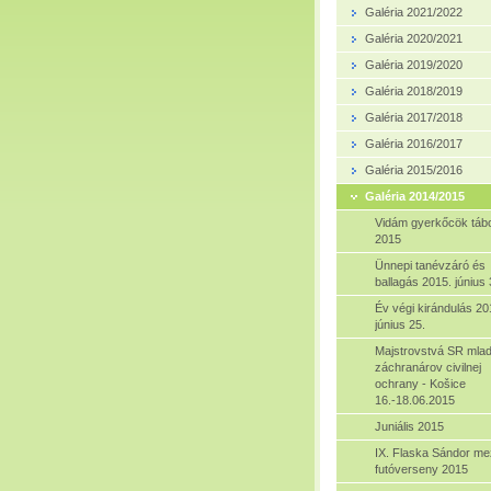
Galéria 2021/2022
Galéria 2020/2021
Galéria 2019/2020
Galéria 2018/2019
Galéria 2017/2018
Galéria 2016/2017
Galéria 2015/2016
Galéria 2014/2015
Vidám gyerkőcök táb
2015
Ünnepi tanévzáró és
ballagás 2015. június 
Év végi kirándulás 20
június 25.
Majstrovstvá SR mla
záchranárov civilnej
ochrany - Košice
16.-18.06.2015
Juniális 2015
IX. Flaska Sándor me
futóverseny 2015