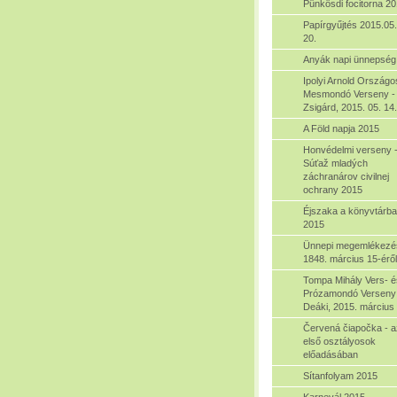
Pünkösdi focitorna 2
Papírgyűjtés 2015.05
20.
Anyák napi ünnepség
Ipolyi Arnold Országo
Mesmondó Verseny -
Zsigárd, 2015. 05. 14.
A Föld napja 2015
Honvédelmi verseny 
Súťaž mladých
záchranárov civilnej
ochrany 2015
Éjszaka a könyvtárb
2015
Ünnepi megemlékezé
1848. március 15-éről
Tompa Mihály Vers- é
Prózamondó Verseny
Deáki, 2015. március 
Červená čiapočka - a
első osztályosok
előadásában
Sítanfolyam 2015
Karnevál 2015