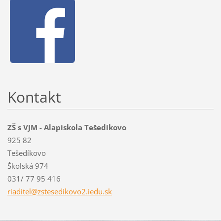
Kontakt
ZŠ s VJM - Alapiskola Tešedíkovo
925 82
Tešedíkovo
Školská 974
031/ 77 95 416
riaditel
@zstesed
ikovo2.i
edu.sk