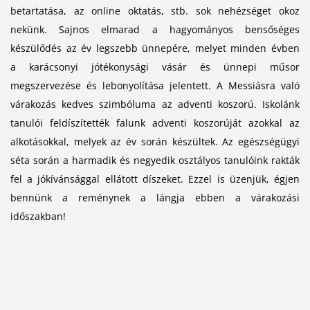
betartatása, az online oktatás, stb. sok nehézséget okoz
nekünk. Sajnos elmarad a hagyományos bensőséges
készülődés az év legszebb ünnepére, melyet minden évben
a karácsonyi jótékonysági vásár és ünnepi műsor
megszervezése és lebonyolítása jelentett. A Messiásra való
várakozás kedves szimbóluma az adventi koszorú. Iskolánk
tanulói feldíszítették falunk adventi koszorúját azokkal az
alkotásokkal, melyek az év során készültek. Az egészségügyi
séta során a harmadik és negyedik osztályos tanulóink rakták
fel a jókívánsággal ellátott díszeket. Ezzel is üzenjük, égjen
bennünk a reménynek a lángja ebben a várakozási
időszakban!