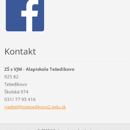
Kontakt
ZŠ s VJM - Alapiskola Tešedíkovo
925 82
Tešedíkovo
Školská 974
031/ 77 95 416
riaditel
@zstesed
ikovo2.i
edu.sk