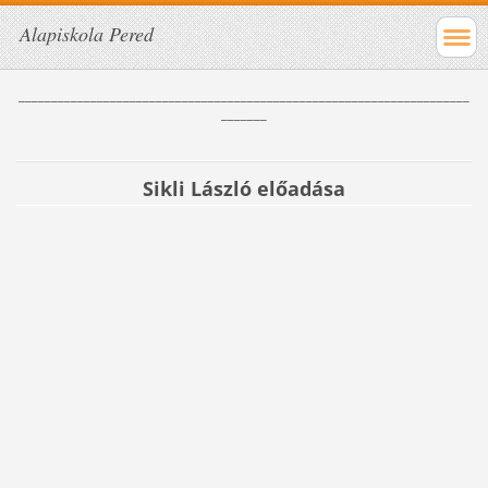
Alapiskola Pered
_____________________________________________________________________
_______
Sikli László előadása