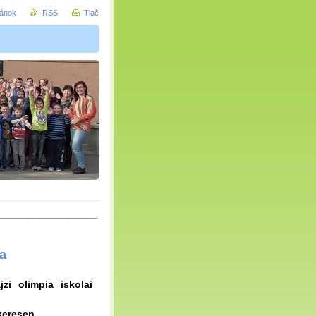
ránok
RSS
Tlač
____________________
ja
zi olimpia iskolai
ikeresen