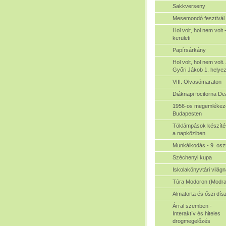
Sakkverseny
Mesemondó fesztivál
Hol volt, hol nem volt 
kerületi
Papírsárkány
Hol volt, hol nem volt..
Győri Jákob 1. helye
VIII. Olvasómaraton
Diáknapi focitorna De
1956-os megemlékez
Budapesten
Töklámpások készíté
a napköziben
Munkálkodás - 9. osz
Széchenyi kupa
Iskolakönyvtári világ
Túra Modoron (Modra
Almatorta és őszi dís
Árral szemben -
Interaktív és hiteles
drogmegelőzés