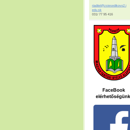
riaditel
@zstesed
ikovo2.i
edu.sk
031/ 77 95 416
FaceBook
elérhetőségünk