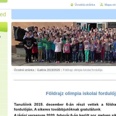
Úvodná stránka
Mapa st
red
a
k
Úvodná stránka
|
Galéria 2019/2020
|
Földrajz olimpia iskolai fordulója
________________________________________________________
Földrajz olimpia iskolai forduló
Tanulóink 2019. december 6-án részt vettek a földraj
fordulóján. A sikeres továbbjutóknak
gratulálunk
.
A járási versenyre 2020. február 6-án került sor, melyen s