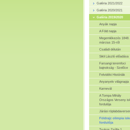
Galéria 2021/2022
Galéria 2020/2021
Galéria 2019/2020
Anyák napja
A Föld napja
Megemlékezés 1848.
március 15-ről
Családi délután
Sikli László előadása
Farsangi teremfoci
bajnokság - Szelőce
Felvidéki Históriák
Anyanyelv világnapja
Karnevál
A Tompa Mihály
Országos Verseny isk
fordulója
Járási röplabdaverse
Földrajz olimpia isk
fordulója
Tyukos Zsófia 1.