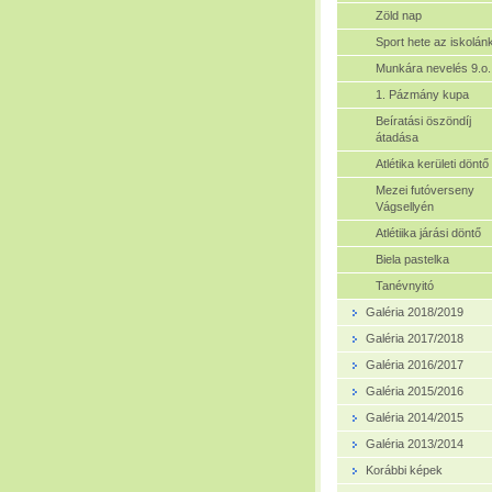
Zöld nap
Sport hete az iskolán
Munkára nevelés 9.o.
1. Pázmány kupa
Beíratási öszöndíj
átadása
Atlétika kerületi döntő
Mezei futóverseny
Vágsellyén
Atlétiika járási döntő
Biela pastelka
Tanévnyitó
Galéria 2018/2019
Galéria 2017/2018
Galéria 2016/2017
Galéria 2015/2016
Galéria 2014/2015
Galéria 2013/2014
Korábbi képek