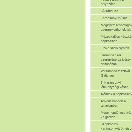
helyezése
Síkirándulás
Karácsonyi műsor
Meglepetéscsomagok
gyermekotthonoknak
Mézeskalács készíté
napköziben
Fizika show Nyitrán
Harmadikosok
szereplése az idősek
otthonában
Versmondó fesztivál
Galántán
5. Karácsonyi
jótékonysági vásár
Ajándék a napközine
Ádventi koncert a
templomban
Mesemondó fesztivál
Zsigárdon
Szépkorúak
karácsonyváró műso