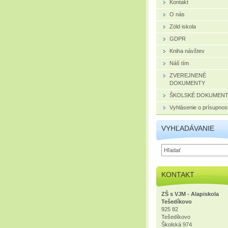
Kontakt
O nás
Zöld iskola
GDPR
Kniha návštev
Náš tím
ZVEREJNENÉ
DOKUMENTY
ŠKOLSKÉ DOKUMEN
Vyhlásenie o prísupnost
VYHĽADÁVANIE
KONTAKT
ZŠ s VJM - Alapiskola
Tešedíkovo
925 82
Tešedíkovo
Školská 974