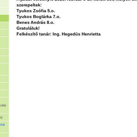
szerepeltek:
Tyukos Zsófia 5.o.
Tyukos Boglárka 7.o.
Benes András 8.o.
Gratuláluk!
Felkészítő tanár: Ing. Hegedüs Henrietta
olai
ny
olai