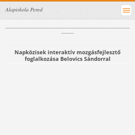
Alapiskola Pered
_____________________________________________________________________
_______
Napközisek interaktív mozgásfejlesztő
foglalkozása Belovics Sándorral