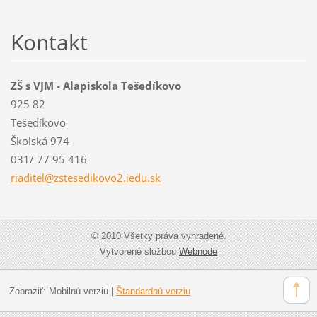
Kontakt
ZŠ s VJM - Alapiskola Tešedíkovo
925 82
Tešedíkovo
Školská 974
031/ 77 95 416
riaditel
@zstesed
ikovo2.i
edu.sk
© 2010 Všetky práva vyhradené.
Vytvorené službou
Webnode
Zobraziť:
Mobilnú verziu
|
Štandardnú verziu