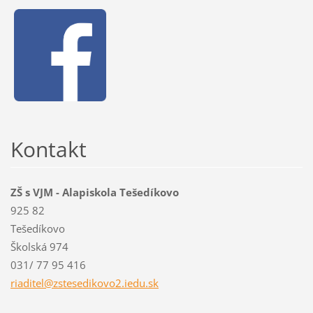
Kontakt
ZŠ s VJM - Alapiskola Tešedíkovo
925 82
Tešedíkovo
Školská 974
031/ 77 95 416
riaditel
@zstesed
ikovo2.i
edu.sk