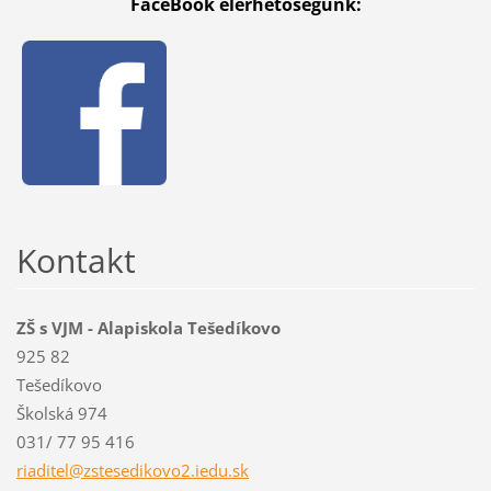
FaceBook elérhetőségünk:
Kontakt
ZŠ s VJM - Alapiskola Tešedíkovo
925 82
Tešedíkovo
Školská 974
031/ 77 95 416
riaditel
@zstesed
ikovo2.i
edu.sk